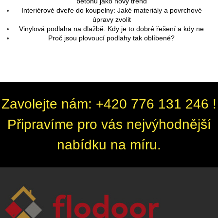
betonu jako nový trend
Interiérové dveře do koupelny: Jaké materiály a povrchové
úpravy zvolit
Vinylová podlaha na dlažbě: Kdy je to dobré řešení a kdy ne
Proč jsou plovoucí podlahy tak oblíbené?
Zavolejte nám: +420 776 131 246 !
Připravíme pro vás nejvýhodnější
nabídku na míru.