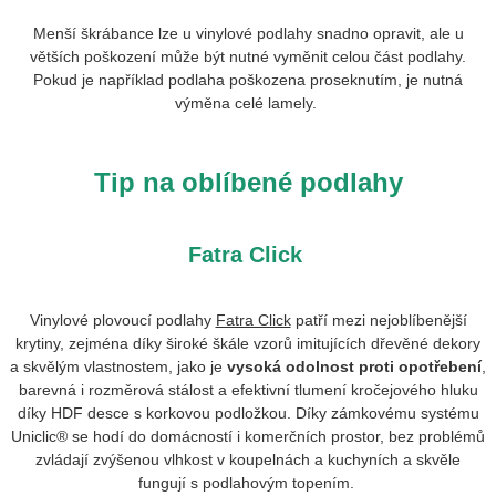
Menší škrábance lze u vinylové podlahy snadno opravit, ale u
větších poškození může být nutné vyměnit celou část podlahy.
Pokud je například podlaha poškozena proseknutím, je nutná
výměna celé lamely.
Tip na oblíbené podlahy
Fatra Click
Vinylové plovoucí podlahy
Fatra Click
patří mezi nejoblíbenější
krytiny, zejména díky široké škále vzorů imitujících dřevěné dekory
a skvělým vlastnostem, jako je
vysoká odolnost proti opotřebení
,
barevná i rozměrová stálost a efektivní tlumení kročejového hluku
díky HDF desce s korkovou podložkou. Díky zámkovému systému
Uniclic® se hodí do domácností i komerčních prostor, bez problémů
zvládají zvýšenou vlhkost v koupelnách a kuchyních a skvěle
fungují s podlahovým topením.