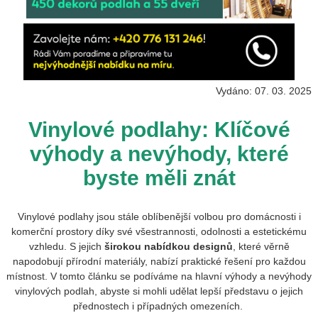
Vydáno: 07. 03. 2025
Vinylové podlahy: Klíčové
výhody a nevýhody, které
byste měli znát
Vinylové podlahy jsou stále oblíbenější volbou pro domácnosti i
komerční prostory díky své všestrannosti, odolnosti a estetickému
vzhledu.
S jejich
širokou nabídkou designů
, které věrně
napodobují přírodní materiály, nabízí praktické řešení pro každou
místnost. V tomto článku se podíváme na hlavní výhody a nevýhody
vinylových podlah, abyste si mohli udělat lepší představu o jejich
přednostech i případných omezeních.