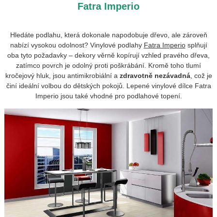
Fatra Imperio
Hledáte podlahu, která dokonale napodobuje dřevo, ale zároveň
nabízí vysokou odolnost? Vinylové podlahy
Fatra Imperio
splňují
oba tyto požadavky – dekory věrně kopírují vzhled pravého dřeva,
zatímco povrch je odolný proti poškrábání. Kromě toho tlumí
kročejový hluk, jsou antimikrobiální a
zdravotně nezávadná
, což je
činí ideální volbou do dětských pokojů. Lepené vinylové dílce Fatra
Imperio jsou také vhodné pro podlahové topení.