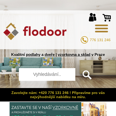
776 131 246
Kvalitní
podlahy
a
dveře
|
vzorkovna a sklad
v Praze
Zavolejte nám: +420 776 131 246 ! Připravíme pro vás
nejvýhodnější nabídku na míru.