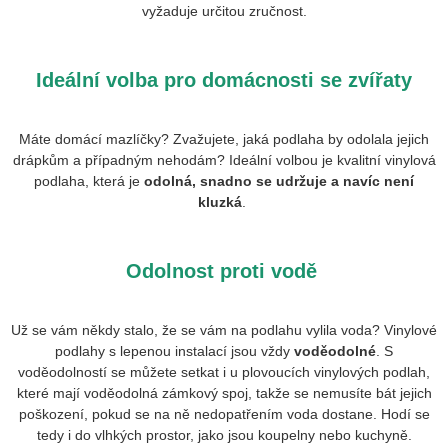
vyžaduje určitou zručnost.
Ideální volba pro domácnosti se zvířaty
Máte domácí mazlíčky? Zvažujete, jaká podlaha by odolala jejich
drápkům a případným nehodám? Ideální volbou je kvalitní vinylová
podlaha, která je
odolná, snadno se udržuje a navíc není
kluzká
.
Odolnost proti vodě
Už se vám někdy stalo, že se vám na podlahu vylila voda? Vinylové
podlahy s lepenou instalací jsou vždy
voděodolné
.
S
voděodolností se můžete setkat i u plovoucích vinylových podlah,
které mají voděodolná zámkový spoj, takže se nemusíte bát jejich
poškození, pokud se na ně nedopatřením voda dostane. Hodí se
tedy i do vlhkých prostor, jako jsou koupelny nebo kuchyně.