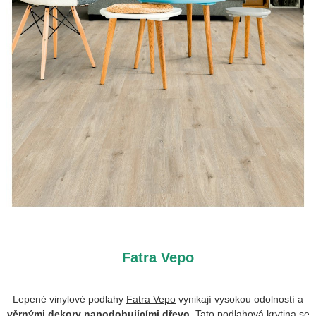
Fatra Vepo
Lepené vinylové podlahy
Fatra Vepo
vynikají vysokou odolností a
věrnými dekory napodobujícími dřevo
. Tato podlahová krytina se