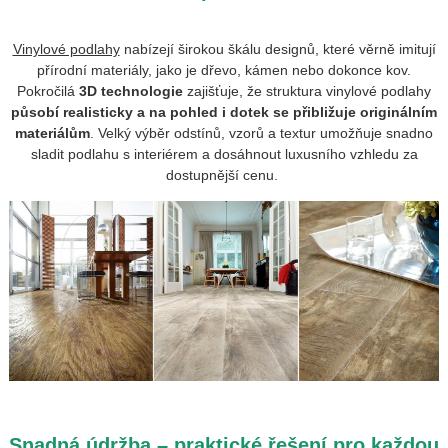
Vinylové podlahy
nabízejí širokou škálu designů, které věrně imitují
přírodní materiály, jako je dřevo, kámen nebo dokonce kov.
Pokročilá
3D technologie
zajišťuje, že struktura vinylové podlahy
působí realisticky a na pohled i dotek
se přibližuje originálním
materiálům
. Velký výběr odstínů, vzorů a textur umožňuje snadno
sladit podlahu s interiérem a dosáhnout luxusního vzhledu za
dostupnější cenu.
Snadná údržba – praktické řešení pro každou