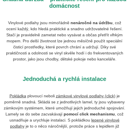
domácnost
Vinylové podlahy jsou mimořádně
nenáročné na údržbu
, což
ocení každý, kdo hledá praktické a snadno udržovatelné řešení.
Stačí je pravidelně zametat nebo vysávat a občas přetřít vlhkým
mopem. Pro delší životnost lze jednou měsíčně použít speciální
čisticí prostředky, které povrch chrání a udržují. Díky své
praktičnosti a odolnosti se vinyl skvěle hodí i do frekventovaných
prostor, jako jsou chodby, dětské pokoje nebo kanceláře.
Jednoduchá a rychlá instalace
Pokládka
plovoucí neboli
zámkové vinylové podlahy (click)
je
poměrně snadná. Skládá se z jednotlivých lamel, ty jsou vybaveny
zámkovým systémem, které umožňují jejich jednoduché spojování.
Lamely se do sebe zacvakávají
pomocí click mechanismu
, což
usnadňuje a urychluje instalaci. S pokládkou
lepené vinylové
podlahy
je to o něco náročnější, protože práce s lepidlem již